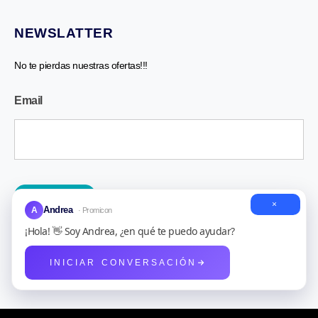
NEWSLATTER
No te pierdas nuestras ofertas!!!
Newsletter
Email
ENVIAR
×
Andrea
A
· Promicon
¡Hola! 👋 Soy Andrea, ¿en qué te puedo ayudar?
INICIAR CONVERSACIÓN