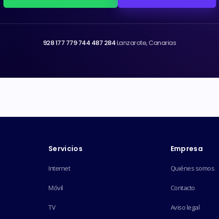
928 177 779
·
744 487 284
·
Lanzarote, Canarias
Servicios
Empresa
Internet
Quiénes somos
Móvil
Contacto
TV
Aviso legal