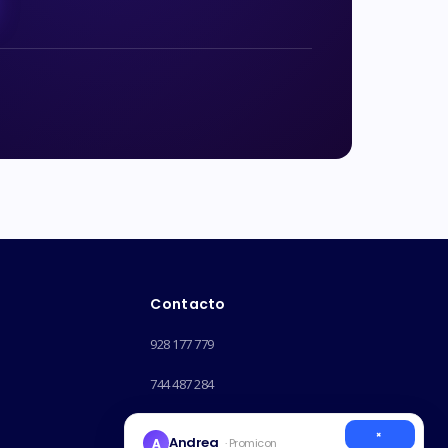
Contacto
928 177 779
744 487 284
info@promicon.es
×
Andrea
A
· Promicon