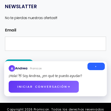
NEWSLATTER
No te pierdas nuestras ofertas!!!
Newsletter
Email
ENVIAR
×
Andrea
A
· Promicon
¡Hola! 👋 Soy Andrea, ¿en qué te puedo ayudar?
INICIAR CONVERSACIÓN
Copyright 2026 Promicon. Todos los derechos reservados